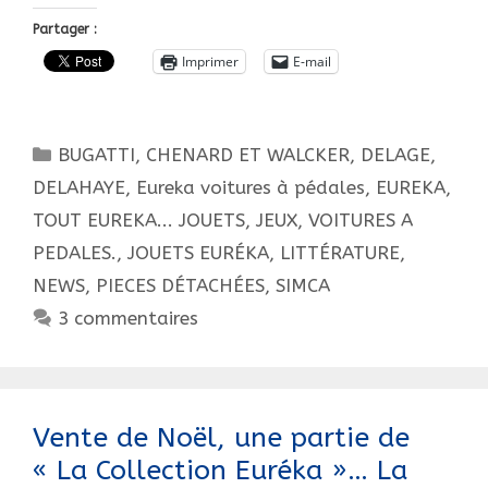
premier
Partager :
objet
Imprimer
E-mail
de
la
vente
Catégories
BUGATTI
,
CHENARD ET WALCKER
,
DELAGE
,
Euréka,
Hdvs
DELAHAYE
,
Eureka voitures à pédales
,
EUREKA,
à
TOUT EUREKA... JOUETS, JEUX, VOITURES A
Rouen,
PEDALES.
,
JOUETS EURÉKA
,
LITTÉRATURE
,
avant
NEWS
,
PIECES DÉTACHÉES
,
SIMCA
le
3 commentaires
6
février…
Vente de Noël, une partie de
« La Collection Euréka »… La