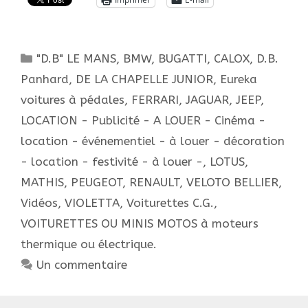
voitures
à
moteur
Catégories
"D.B" LE MANS
,
BMW
,
BUGATTI
,
CALOX
,
D.B.
pour
enfants,
Panhard
,
DE LA CHAPELLE JUNIOR
,
Eureka
les
voitures à pédales
,
FERRARI
,
JAGUAR
,
JEEP
,
« JUNIOR ».
LOCATION - Publicité - A LOUER - Cinéma -
vol.3
location - événementiel - à louer - décoration
- location - festivité - à louer -
,
LOTUS
,
MATHIS
,
PEUGEOT
,
RENAULT
,
VELOTO BELLIER
,
Vidéos
,
VIOLETTA
,
Voiturettes C.G.
,
VOITURETTES OU MINIS MOTOS à moteurs
thermique ou électrique.
Un commentaire