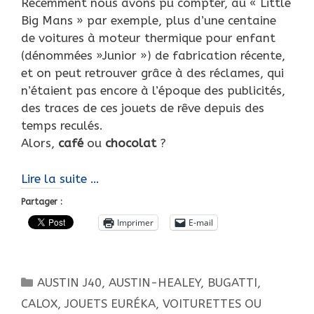
Récemment nous avons pu compter, au « Little
Big Mans » par exemple, plus d’une centaine
de voitures à moteur thermique pour enfant
(dénommées »Junior ») de fabrication récente,
et on peut retrouver grâce à des réclames, qui
n’étaient pas encore à l’époque des publicités,
des traces de ces jouets de rêve depuis des
temps reculés.
Alors,
café
ou
chocolat
?
Café
Lire la suite …
ou
Partager :
Chocolat
Imprimer
E-mail
?
Oui,
mais
Catégories
AUSTIN J40, AUSTIN-HEALEY
,
BUGATTI
,
à
moteur…
CALOX
,
JOUETS EURÉKA
,
VOITURETTES OU