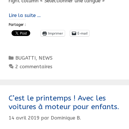
right column « Sélectionner une langue »
41ème
Lire la suite …
salon
Partager :
international
Imprimer
E-mail
époqu’auto.
Catégories
BUGATTI
,
NEWS
2 commentaires
C’est le printemps ! Avec les
voitures à moteur pour enfants.
14 avril 2019
par
Dominique B.