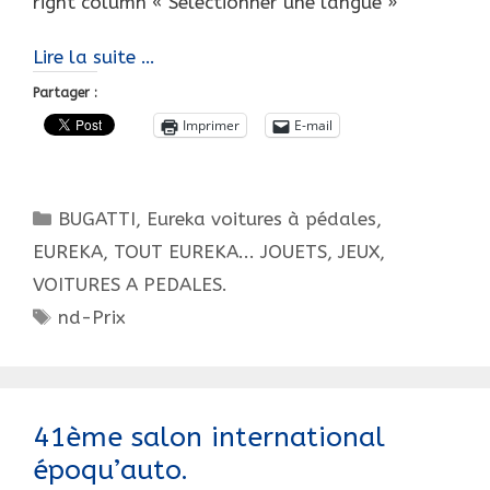
right column « Sélectionner une langue »
Le
Lire la suite …
Roadster
Partager :
EURÉKA
Imprimer
E-mail
Sport
33…
Cette
Catégories
BUGATTI
,
Eureka voitures à pédales
,
splendide
méconnue
EUREKA, TOUT EUREKA... JOUETS, JEUX,
!
VOITURES A PEDALES.
Étiquettes
nd-Prix
41ème salon international
époqu’auto.