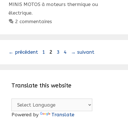
MINIS MOTOS à moteurs thermique ou
électrique.
2 commentaires
Navigation
Page
Page
Page
Page
←
précédent
1
2
3
4
→
suivant
des
articles
Translate this website
Powered by
Translate