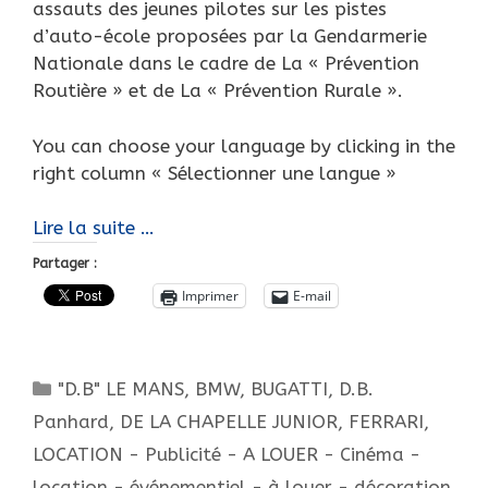
assauts des jeunes pilotes sur les pistes
d’auto-école proposées par la Gendarmerie
Nationale dans le cadre de La « Prévention
Routière » et de La « Prévention Rurale ».
You can choose your language by clicking in the
right column « Sélectionner une langue »
Histoire
Lire la suite …
réduite
Partager :
des
Imprimer
E-mail
voitures
à
moteur
Catégories
"D.B" LE MANS
,
BMW
,
BUGATTI
,
D.B.
pour
enfants,
Panhard
,
DE LA CHAPELLE JUNIOR
,
FERRARI
,
les
LOCATION - Publicité - A LOUER - Cinéma -
« JUNIOR ».
location - événementiel - à louer - décoration