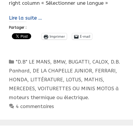
right column « Sélectionner une langue »
Histoire
Lire la suite …
réduite
Partager :
des
Imprimer
E-mail
voitures
à
moteur
Catégories
"D.B" LE MANS
,
BMW
,
BUGATTI
,
CALOX
,
D.B.
pour
enfants,
Panhard
,
DE LA CHAPELLE JUNIOR
,
FERRARI
,
les
HONDA
,
LITTÉRATURE
,
LOTUS
,
MATHIS
,
« JUNIOR ».
MERCEDES
,
VOITURETTES OU MINIS MOTOS à
vol.1
moteurs thermique ou électrique.
4 commentaires