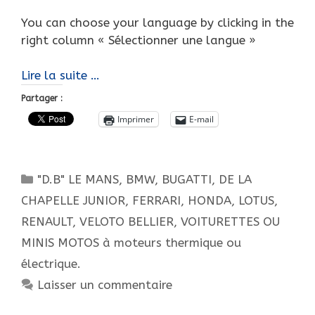
You can choose your language by clicking in the
right column « Sélectionner une langue »
C’est
Lire la suite …
le
Partager :
printemps
Imprimer
E-mail
!
Avec
les
Catégories
"D.B" LE MANS
,
BMW
,
BUGATTI
,
DE LA
voitures
à
CHAPELLE JUNIOR
,
FERRARI
,
HONDA
,
LOTUS
,
moteur
RENAULT
,
VELOTO BELLIER
,
VOITURETTES OU
pour
MINIS MOTOS à moteurs thermique ou
enfants.
électrique.
Laisser un commentaire