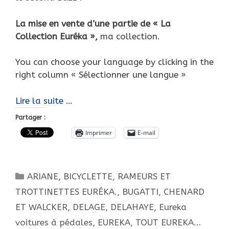
La mise en vente d’une partie de « La
Collection Euréka »,
ma collection.
You can choose your language by clicking in the
right column « Sélectionner une langue »
Vente
Lire la suite …
de
Partager :
Noël,
Imprimer
E-mail
une
partie
de
Catégories
ARIANE
,
BICYCLETTE, RAMEURS ET
« La
Collection
TROTTINETTES EURÉKA.
,
BUGATTI
,
CHENARD
Euréka »…
ET WALCKER
,
DELAGE
,
DELAHAYE
,
Eureka
La
voitures à pédales
,
EUREKA, TOUT EUREKA...
mienne