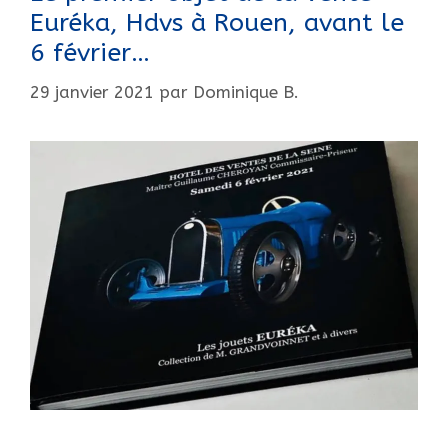
Euréka, Hdvs à Rouen, avant le
6 février…
29 janvier 2021
par
Dominique B.