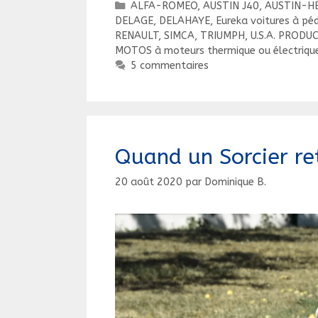
Catégories
ALFA-ROMEO
,
AUSTIN J40, AUSTIN-H
Renault,
DELAGE
,
DELAHAYE
,
Eureka voitures à pé
Simca,
RENAULT
,
SIMCA
,
TRIUMPH
,
U.S.A. PRODU
Alfa-
MOTOS à moteurs thermique ou électrique
5 commentaires
Roméo,
Triumph,
Mercedes,
Fiat,
Chevrolet,
Quand un Sorcier re
Cadillac,
etc….
20 août 2020
par
Dominique B.