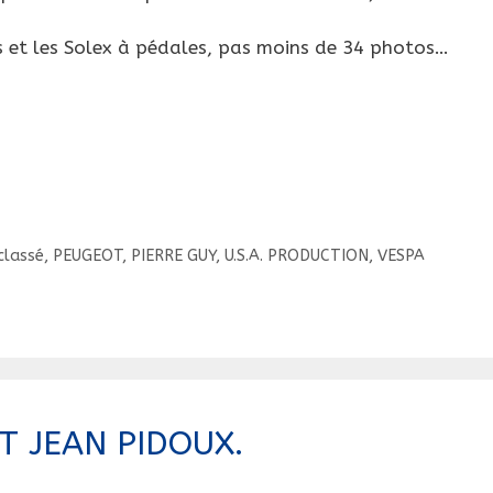
 et les Solex à pédales, pas moins de 34 photos…
classé
,
PEUGEOT
,
PIERRE GUY
,
U.S.A. PRODUCTION
,
VESPA
T JEAN PIDOUX.