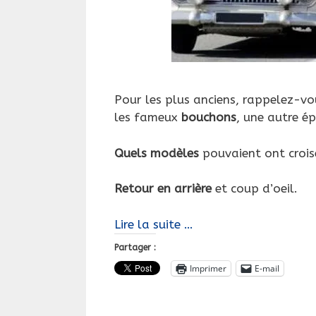
Pour les plus anciens, rappelez-vo
les fameux
bouchons
, une autre é
Quels modèles
pouvaient ont crois
Retour en arrière
et coup d’oeil.
Vacances,
Lire la suite …
grands
Partager :
départs,
Imprimer
E-mail
décapotables,
RN7,
Peugeot,