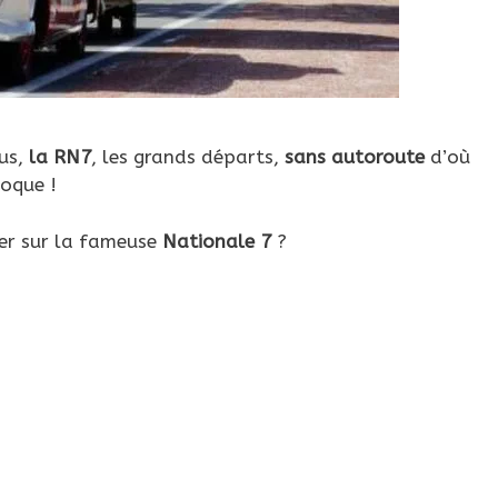
us,
la RN7
, les grands départs,
sans
autoroute
d’où
poque !
er sur la fameuse
Nationale 7
?