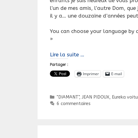
enfants je suis heureux de vous pr
l’un de mes amis, l’autre Dom, qu
il y a… une douzaine d’années peut
You can choose your language by cl
»
Quand
Lire la suite …
un
Partager :
Sorcier
Imprimer
E-mail
retrouve
ses
« allumettes »…
Catégories
"DIAMANT", JEAN PIDOUX
,
Eureka voitu
6 commentaires