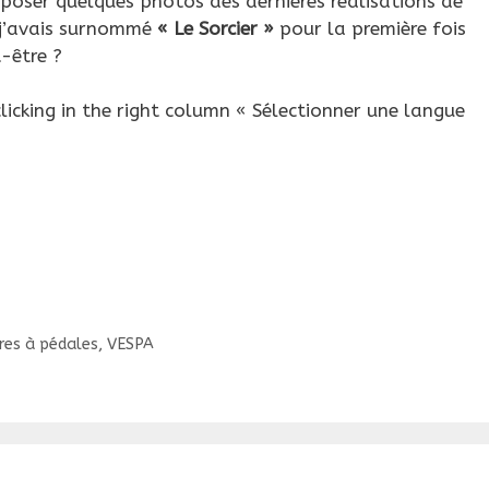
oposer quelques photos des dernières réalisations de
e j’avais surnommé
« Le Sorcier »
pour la première fois
-être ?
icking in the right column « Sélectionner une langue
res à pédales
,
VESPA