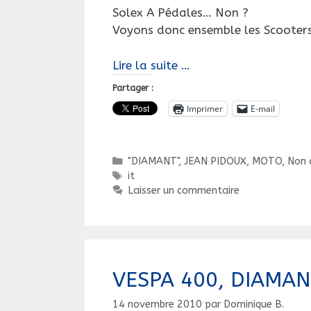
Solex A Pédales… Non ?
Voyons donc ensemble les Scooters
HYPER
Lire la suite …
ARTICLE
Partager :
!
Imprimer
E-mail
Les
Scooters
à
Catégories
"DIAMANT", JEAN PIDOUX
,
MOTO
,
Non 
pédales
Étiquettes
it
Laisser un commentaire
VESPA 400, DIAMAN
14 novembre 2010
par
Dominique B.