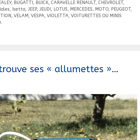
EALEY
,
BUGATTI
,
BUICK
,
CARAVELLE RENAULT
,
CHEVROLET
,
dales
,
Isetta
,
JEEP
,
JEUDI
,
LOTUS
,
MERCEDES
,
MOTO
,
PEUGEOT
,
CTION
,
VELAM
,
VESPA
,
VIOLETTA
,
VOITURETTES OU MINIS
.
trouve ses « allumettes »…