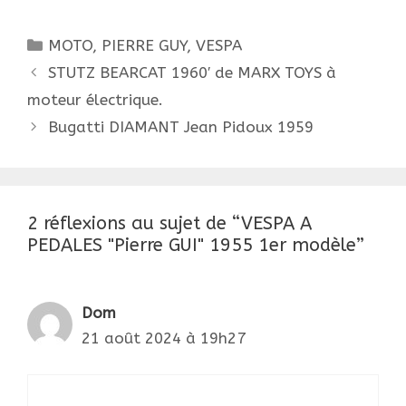
profilés, de bras
terminés par une
Catégories
MOTO
,
PIERRE GUY
,
VESPA
poignée, et d'un
Navigation
carénage allégé de…
STUTZ BEARCAT 1960′ de MARX TOYS à
des
moteur électrique.
articles
Bugatti DIAMANT Jean Pidoux 1959
2 réflexions au sujet de “VESPA A
PEDALES "Pierre GUI" 1955 1er modèle”
Dom
21 août 2024 à 19h27