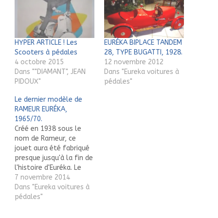
HYPER ARTICLE ! Les
EURÉKA BIPLACE TANDEM
Scooters à pédales
28, TYPE BUGATTI, 1928.
4 octobre 2015
12 novembre 2012
Dans ""DIAMANT", JEAN
Dans "Eureka voitures à
PIDOUX"
pédales"
Le dernier modèle de
RAMEUR EURÉKA,
1965/70.
Créé en 1938 sous le
nom de Rameur, ce
jouet aura été fabriqué
presque jusqu'à la fin de
l'histoire d'Euréka. Le
premier modèle (en
7 novembre 2014
cours de restauration),
Dans "Eureka voitures à
majestueux et racé, se
pédales"
voyait équipé (en
option) de 3 garde-boue