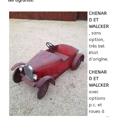
les agrandir.
CHENAR
D ET
WALCKER
, sans
option,
très bel
état
d’origine.
CHENAR
D ET
WALCKER
avec
options
p.c. et
roues à