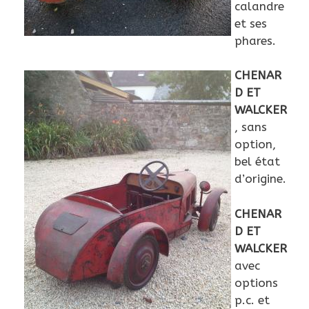
calandre
et ses
phares.
CHENAR
D ET
WALCKER
, sans
option,
bel état
d’origine.
CHENAR
D ET
WALCKER
avec
options
p.c. et