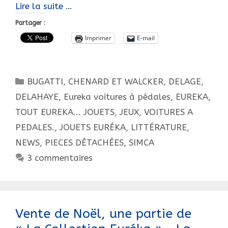
Le
Lire la suite …
premier
Partager :
objet
Imprimer
E-mail
de
la
vente
Catégories
BUGATTI
,
CHENARD ET WALCKER
,
DELAGE
,
Euréka,
Hdvs
DELAHAYE
,
Eureka voitures à pédales
,
EUREKA,
à
TOUT EUREKA... JOUETS, JEUX, VOITURES A
Rouen,
PEDALES.
,
JOUETS EURÉKA
,
LITTÉRATURE
,
avant
NEWS
,
PIECES DÉTACHÉES
,
SIMCA
le
3 commentaires
6
février…
Vente de Noël, une partie de