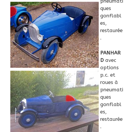
pneumati
ques
gonflabl
es,
restaurée
.
PANHAR
D
avec
options
p.c. et
roues à
pneumati
ques
gonflabl
es,
restaurée
.