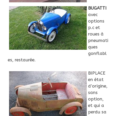
BUGATTI
avec
options
p.c et
roues à
pneumati
ques
gonflabl
es, restaurée.
BIPLACE
en état
d’origine,
sans
option,
et qui a
perdu sa