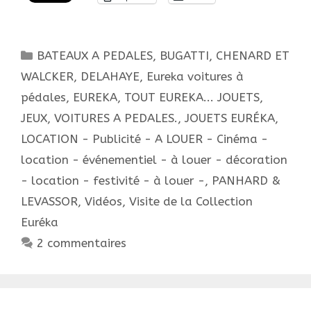
avec
Euréka
?
Catégories
BATEAUX A PEDALES
,
BUGATTI
,
CHENARD ET
WALCKER
,
DELAHAYE
,
Eureka voitures à
pédales
,
EUREKA, TOUT EUREKA... JOUETS,
JEUX, VOITURES A PEDALES.
,
JOUETS EURÉKA
,
LOCATION - Publicité - A LOUER - Cinéma -
location - événementiel - à louer - décoration
- location - festivité - à louer -
,
PANHARD &
LEVASSOR
,
Vidéos
,
Visite de la Collection
Euréka
2 commentaires