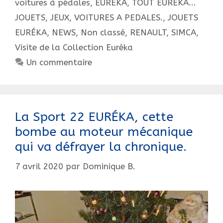
voitures à pédales
,
EUREKA, TOUT EUREKA...
mienne
JOUETS, JEUX, VOITURES A PEDALES.
,
JOUETS
!
EURÉKA
,
NEWS
,
Non classé
,
RENAULT
,
SIMCA
,
Visite de la Collection Euréka
Un commentaire
La Sport 22 EURÉKA, cette
bombe au moteur mécanique
qui va défrayer la chronique.
7 avril 2020
par
Dominique B.