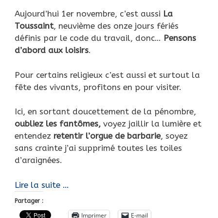
Aujourd’hui 1er novembre, c’est aussi
La
Toussaint
, neuvième des onze jours fériés
définis par le code du travail, donc…
Pensons
d’abord aux loisirs
.
Pour certains religieux c’est aussi et surtout la
fête des vivants, profitons en pour visiter.
Ici, en sortant doucettement de la pénombre,
oubliez les fantômes,
voyez jaillir la lumière et
entendez
retentir l’orgue de barbarie
, soyez
sans crainte j’ai supprimé toutes les toiles
d’araignées.
Halloween…
Lire la suite …
Pourquoi
Partager :
pas
Imprimer
E-mail