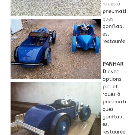
roues à
pneumati
ques
gonflabl
es,
restaurée
.
PANHAR
D
avec
options
p.c. et
roues à
pneumati
ques
gonflabl
es,
restaurée