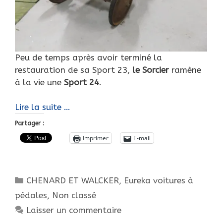
Peu de temps après avoir terminé la
restauration de sa Sport 23,
le Sorcier
ramène
à la vie une
Sport 24
.
Insatisfait
Lire la suite …
de
Partager :
son
Imprimer
E-mail
acte…
Il
récidive
Catégories
CHENARD ET WALCKER
,
Eureka voitures à
!
pédales
,
Non classé
Laisser un commentaire