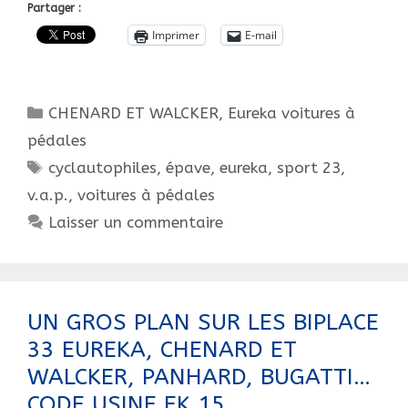
carrossier
Partager :
en
Imprimer
E-mail
retraite
ou
un
Catégories
CHENARD ET WALCKER
,
Eureka voitures à
sorcier
en
pédales
activité?
Étiquettes
cyclautophiles
,
épave
,
eureka
,
sport 23
,
v.a.p.
,
voitures à pédales
Laisser un commentaire
UN GROS PLAN SUR LES BIPLACE
33 EUREKA, CHENARD ET
WALCKER, PANHARD, BUGATTI…
CODE USINE EK 15.