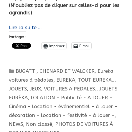
(N’oubliez pas de cliquer sur celles-ci pour les
agrandir.)
BONNE
Lire la suite …
ET
Partager :
HEUREUSE
Imprimer
E-mail
ANNÉE
2017
………..
Catégories
BUGATTI
,
CHENARD ET WALCKER
,
Eureka
LA
FABULEUSE
voitures à pédales
,
EUREKA, TOUT EUREKA...
HISTOIRE
JOUETS, JEUX, VOITURES A PEDALES.
,
JOUETS
DES
EURÉKA
,
LOCATION - Publicité - A LOUER -
JOUETS
Cinéma - location - événementiel - à louer -
EURÉKA »
décoration - location - festivité - à louer -
,
(4)
NEWS
,
Non classé
,
PHOTOS DE VOITURES À