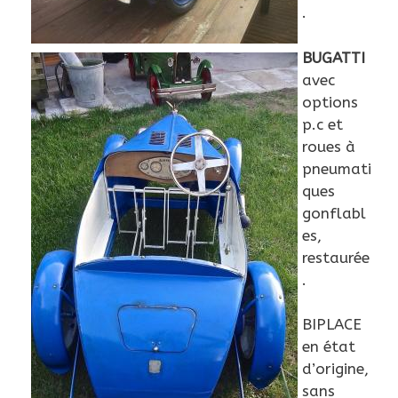
.
BUGATTI
avec
options
p.c et
roues à
pneumati
ques
gonflabl
es,
restaurée
.
BIPLACE
en état
d’origine,
sans