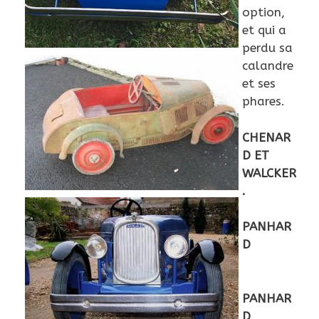
option,
et qui a
perdu sa
calandre
et ses
phares.
CHENAR
D ET
WALCKER
.
PANHAR
D
PANHAR
D