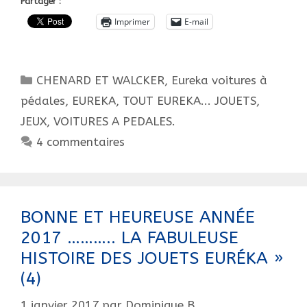
Partager :
22
Imprimer
E-mail
EURÉKA,
cette
bombe
Catégories
CHENARD ET WALCKER
,
Eureka voitures à
au
moteur
pédales
,
EUREKA, TOUT EUREKA... JOUETS,
mécanique
JEUX, VOITURES A PEDALES.
qui
4 commentaires
va
défrayer
la
chronique.
BONNE ET HEUREUSE ANNÉE
2017 ……….. LA FABULEUSE
HISTOIRE DES JOUETS EURÉKA »
(4)
1 janvier 2017
par
Dominique B.