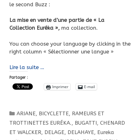
le second Buzz :
La mise en vente d’une partie de « La
Collection Euréka »,
ma collection.
You can choose your language by clicking in the
right column « Sélectionner une langue »
Vente
Lire la suite …
de
Partager :
Noël,
Imprimer
E-mail
une
partie
de
Catégories
ARIANE
,
BICYCLETTE, RAMEURS ET
« La
Collection
TROTTINETTES EURÉKA.
,
BUGATTI
,
CHENARD
Euréka »…
ET WALCKER
,
DELAGE
,
DELAHAYE
,
Eureka
La