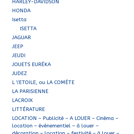
HARLEY-DAVIDSON
HONDA
Isetta
ISETTA
JAGUAR
JEEP
JEUDI
JOUETS EURÉKA
JUDEZ
L \'ETOILE, ou LA COMÉTE
LA PARISIENNE
LACROIX
LITTÉRATURE
LOCATION – Publicité – A LOUER – Cinéma –
location – événementiel – à louer –
décoration – location – festivité – à louer –