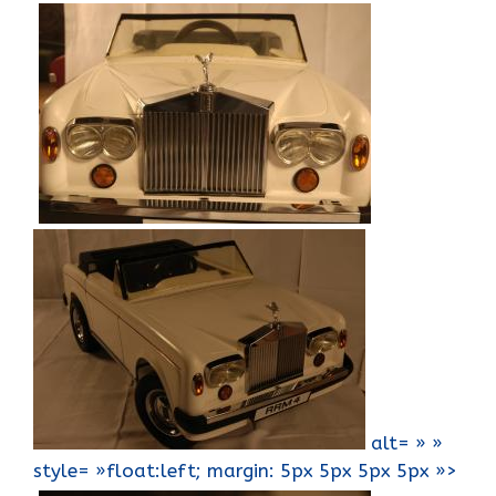
alt= » »
style= »float:left; margin: 5px 5px 5px 5px »>