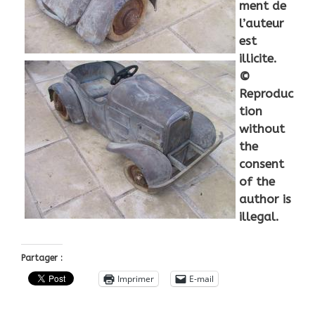
ment de
l’auteur
est
illicite.
©
Reproduc
tion
without
the
consent
of the
author is
illegal.
Partager :
Imprimer
E-mail