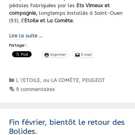
pédales fabriquées par les
Ets Vimeux et
compagnie,
longtemps installés à Saint-Ouen
(93),
l’Etoile et La Comète
.
La
Lire la suite …
tête
Partager :
dans
Imprimer
E-mail
les
Étoiles…
Ou
Catégories
L \'ETOILE, ou LA COMÉTE
,
PEUGEOT
dans
La
9 commentaires
Comète
?
Fin février, bientôt le retour des
Bolides.