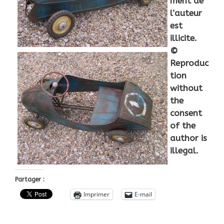
ment de
l’auteur
est
illicite.
©
Reproduc
tion
without
the
consent
of the
author is
illegal.
Partager :
Imprimer
E-mail