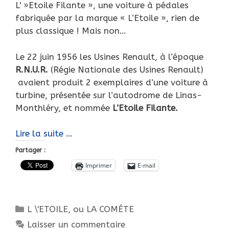
L' »Etoile Filante », une voiture à pédales
fabriquée par la marque « L’Etoile », rien de
plus classique ! Mais non…
Le 22 juin 1956 les Usines Renault, à l’époque
R.N.U.R.
(Régie Nationale des Usines Renault)
avaient produit 2 exemplaires d’une voiture à
turbine, présentée sur l’autodrome de Linas-
Monthléry, et nommée
L’Etoile Filante.
Après
Lire la suite …
La
Partager :
Comète…
Imprimer
E-mail
L’Étoile
Filante
!
Catégories
L \'ETOILE, ou LA COMÉTE
Laisser un commentaire