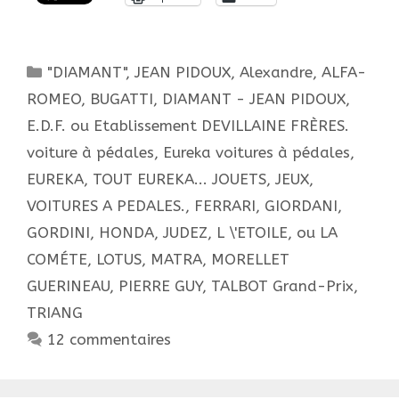
le
retour
des
Catégories
"DIAMANT", JEAN PIDOUX
,
Alexandre
,
ALFA-
Bolides.
ROMEO
,
BUGATTI
,
DIAMANT - JEAN PIDOUX
,
E.D.F. ou Etablissement DEVILLAINE FRÈRES.
voiture à pédales
,
Eureka voitures à pédales
,
EUREKA, TOUT EUREKA... JOUETS, JEUX,
VOITURES A PEDALES.
,
FERRARI
,
GIORDANI
,
GORDINI
,
HONDA
,
JUDEZ
,
L \'ETOILE, ou LA
COMÉTE
,
LOTUS
,
MATRA
,
MORELLET
GUERINEAU
,
PIERRE GUY
,
TALBOT Grand-Prix
,
TRIANG
12 commentaires