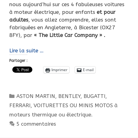
nous aujourd’hui sur ces 4 fabuleuses voitures
à moteur électrique, pour enfants
et
pour
adultes
, vous allez comprendre, elles sont
fabriquées en Angleterre, à Bicester (OX27
8FY), par
« The Little Car
Company » .
Exceptionnelles
Lire la suite …
voitures
Partager :
à
Imprimer
E-mail
moteur
pour
enfants…
Catégories
ASTON MARTIN
,
BENTLEY
,
BUGATTI
,
Et
pour
FERRARI
,
VOITURETTES OU MINIS MOTOS à
adultes
moteurs thermique ou électrique.
!
5 commentaires