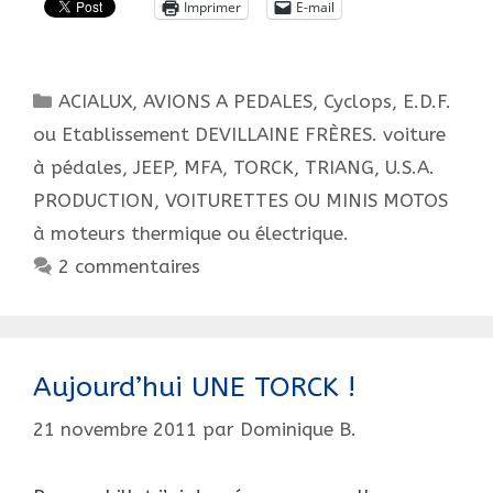
Imprimer
E-mail
Ils
arrivent
!
Catégories
ACIALUX
,
AVIONS A PEDALES
,
Cyclops
,
E.D.F.
!
!
ou Etablissement DEVILLAINE FRÈRES. voiture
à pédales
,
JEEP
,
MFA
,
TORCK
,
TRIANG
,
U.S.A.
PRODUCTION
,
VOITURETTES OU MINIS MOTOS
à moteurs thermique ou électrique.
2 commentaires
Aujourd’hui UNE TORCK !
21 novembre 2011
par
Dominique B.