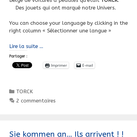
Des jouets qui ont marqué notre Univers.
You can choose your language by clicking in the
right column « Sélectionner une langue »
Bientôt
Lire la suite …
Noël,
Partager :
en
Imprimer
E-mail
Belgique
une
vente
Catégories
TORCK
exceptionnelle,
TORCK
2 commentaires
!
Sie kommen an… Ils arrivent ! !