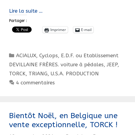
80
Lire la suite …
ans
Partager :
d’histoire…
Imprimer
E-mail
De
voitures
à
Catégories
ACIALUX
,
Cyclops
,
E.D.F. ou Etablissement
pédales
!
DEVILLAINE FRÈRES. voiture à pédales
,
JEEP
,
TORCK
,
TRIANG
,
U.S.A. PRODUCTION
4 commentaires
Bientôt Noël, en Belgique une
vente exceptionnelle, TORCK !