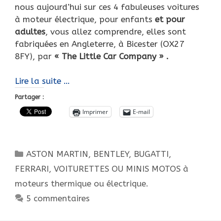
nous aujourd’hui sur ces 4 fabuleuses voitures
à moteur électrique, pour enfants
et
pour
adultes
, vous allez comprendre, elles sont
fabriquées en Angleterre, à Bicester (OX27
8FY), par
« The Little Car
Company » .
Exceptionnelles
Lire la suite …
voitures
Partager :
à
Imprimer
E-mail
moteur
pour
enfants…
Catégories
ASTON MARTIN
,
BENTLEY
,
BUGATTI
,
Et
pour
FERRARI
,
VOITURETTES OU MINIS MOTOS à
adultes
moteurs thermique ou électrique.
!
5 commentaires