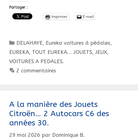
En
Partager :
1984
Imprimer
E-mail
?
Catégories
DELAHAYE
,
Eureka voitures à pédales
,
EUREKA, TOUT EUREKA... JOUETS, JEUX,
VOITURES A PEDALES.
2 commentaires
A la manière des Jouets
Citroën… 2 Autocars C6 des
années 30.
29 mai 2026
par
Dominique B.