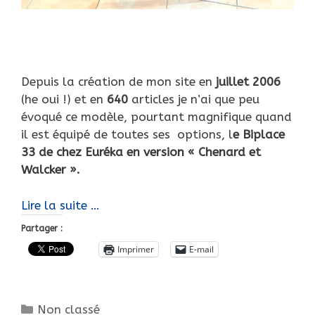
Depuis la création de mon site en
juillet 2006
(he oui !) et en
640
articles je n’ai que peu
évoqué ce modèle, pourtant magnifique quand
il est équipé de toutes ses options, l
e Biplace
33 de chez Euréka en version « Chenard et
Walcker ».
Euréka
Lire la suite …
type
Partager :
EK
Imprimer
E-mail
15,
la
splendide
Catégories
Non classé
et