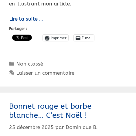
en illustrant mon article.
Bonne
Lire la suite …
et
Partager :
Heureuse
Imprimer
E-mail
Année
2026
!
Catégories
Non classé
Laisser un commentaire
Bonnet rouge et barbe
blanche… C’est Noël !
25 décembre 2025
par
Dominique B.