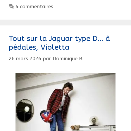
rare
4 commentaires
Biplace
33
CHENARD
et
Tout sur la Jaguar type D… à
WALCKER
pédales, Violetta
toutes
options.
26 mars 2026
par
Dominique B.