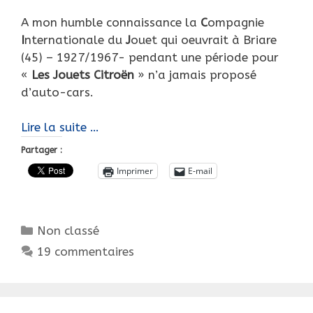
A mon humble connaissance la
C
ompagnie
I
nternationale du
J
ouet qui oeuvrait à Briare
(45) – 1927/1967- pendant une période pour
«
Les Jouets
Citroën
» n’a jamais proposé
d’auto-cars.
A
Lire la suite …
la
Partager :
manière
Imprimer
E-mail
des
Jouets
Citroën…
Catégories
Non classé
2
Autocars
19 commentaires
C6
des
années