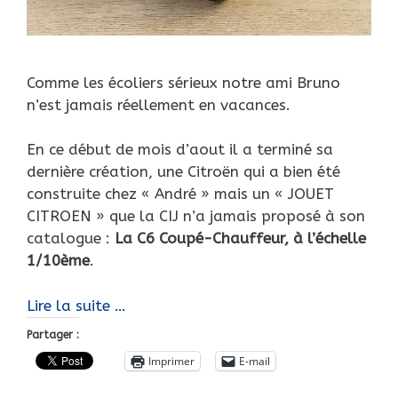
Comme les écoliers sérieux notre ami Bruno
n’est jamais réellement en vacances.
En ce début de mois d’aout il a terminé sa
dernière création, une Citroën qui a bien été
construite chez « André » mais un « JOUET
CITROEN » que la CIJ n’a jamais proposé à son
catalogue :
La C6 Coupé-Chauffeur, à l’échelle
1/10ème
.
Devoirs
Lire la suite …
de
Partager :
vacances,
Imprimer
E-mail
Citroën
C6