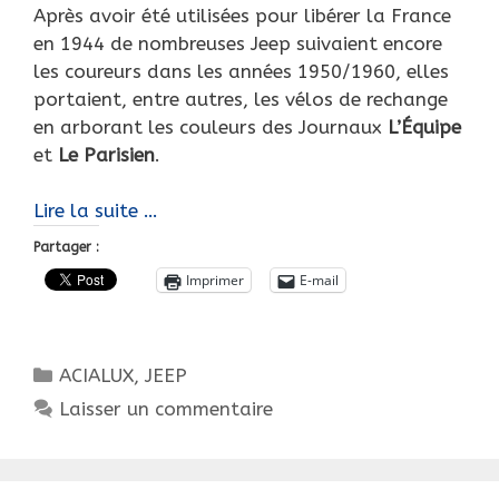
Après avoir été utilisées pour libérer la France
en 1944 de nombreuses Jeep suivaient encore
les coureurs dans les années 1950/1960, elles
portaient, entre autres, les vélos de rechange
en arborant les couleurs des Journaux
L’Équipe
et
Le Parisien
.
Tour
Lire la suite …
de
Partager :
France,
Imprimer
E-mail
en
Jeep
à
Catégories
ACIALUX
,
JEEP
pédales
!
Laisser un commentaire