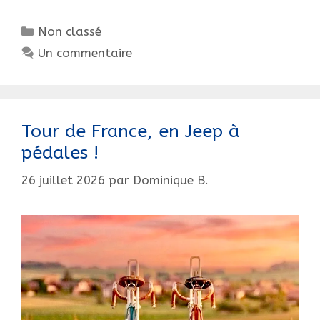
coupé-
Catégories
Non classé
chauffeur
1/10
Un commentaire
Tour de France, en Jeep à
pédales !
26 juillet 2026
par
Dominique B.