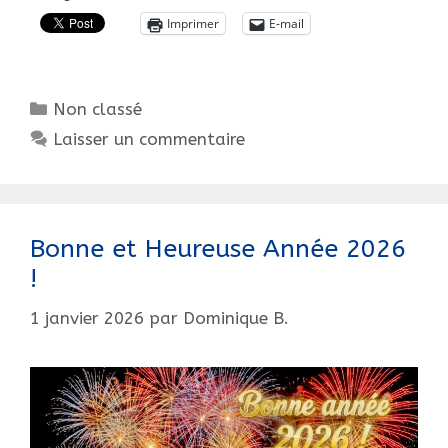
Fêtes,
Imprimer
E-mail
une
devinette…?
Catégories
Non classé
Laisser un commentaire
Bonne et Heureuse Année 2026
!
1 janvier 2026
par
Dominique B.