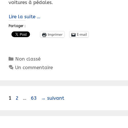
voitures à pédales.
Bonnet
Lire la suite …
rouge
Partager :
et
Imprimer
E-mail
barbe
blanche…
C’est
Catégories
Non classé
Noël
!
Un commentaire
Navigation
Page
Page
Page
1
2
…
63
→
suivant
des
articles