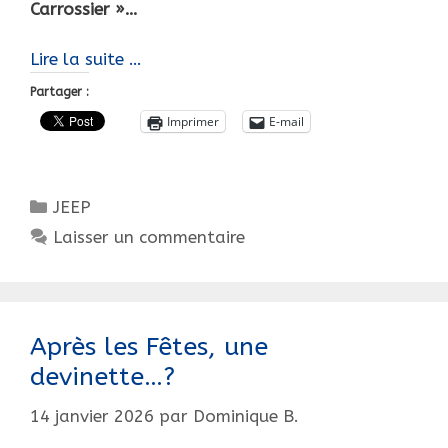
Carrossier »…
Une
Lire la suite …
Jeep
Partager :
à
Imprimer
E-mail
pédales
de
Luxe…
Catégories
JEEP
Carrossée
par
Laisser un commentaire
Pourtout
!
Après les Fêtes, une
devinette…?
14 janvier 2026
par
Dominique B.