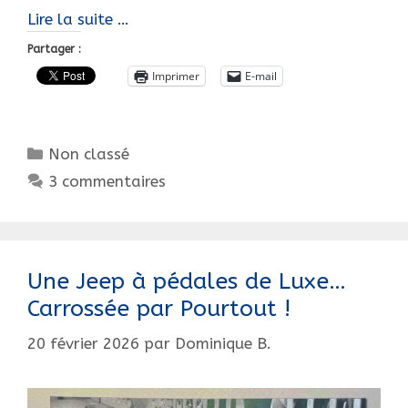
Tout
Lire la suite …
sur
Partager :
la
Imprimer
E-mail
Jaguar
type
D…
Catégories
Non classé
à
pédales,
3 commentaires
Violetta
Une Jeep à pédales de Luxe…
Carrossée par Pourtout !
20 février 2026
par
Dominique B.