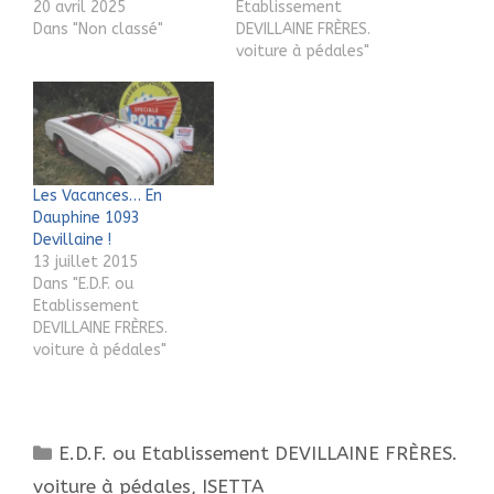
20 avril 2025
Etablissement
Dans "Non classé"
DEVILLAINE FRÈRES.
voiture à pédales"
Les Vacances… En
Dauphine 1093
Devillaine !
13 juillet 2015
Dans "E.D.F. ou
Etablissement
DEVILLAINE FRÈRES.
voiture à pédales"
Catégories
E.D.F. ou Etablissement DEVILLAINE FRÈRES.
voiture à pédales
,
ISETTA