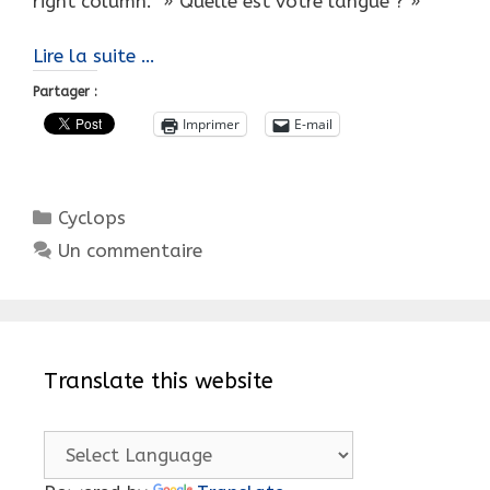
right column. » Quelle est votre langue ? »
Coup
Lire la suite …
d’Oeil
Partager :
sur
Imprimer
E-mail
des
Cyclops,
en
Catégories
Cyclops
Australie…
Australian
Un commentaire
pedal
cars.
Translate this website