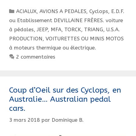
!
Catégories
ACIALUX
,
AVIONS A PEDALES
,
Cyclops
,
E.D.F.
!
!
ou Etablissement DEVILLAINE FRÈRES. voiture
à pédales
,
JEEP
,
MFA
,
TORCK
,
TRIANG
,
U.S.A.
PRODUCTION
,
VOITURETTES OU MINIS MOTOS
à moteurs thermique ou électrique.
2 commentaires
Coup d’Oeil sur des Cyclops, en
Australie… Australian pedal
cars.
3 mars 2018
par
Dominique B.