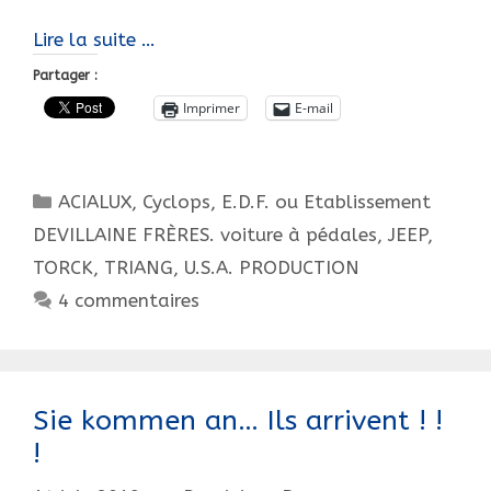
80
Lire la suite …
ans
Partager :
d’histoire…
Imprimer
E-mail
De
voitures
à
Catégories
ACIALUX
,
Cyclops
,
E.D.F. ou Etablissement
pédales
!
DEVILLAINE FRÈRES. voiture à pédales
,
JEEP
,
TORCK
,
TRIANG
,
U.S.A. PRODUCTION
4 commentaires
Sie kommen an… Ils arrivent ! !
!