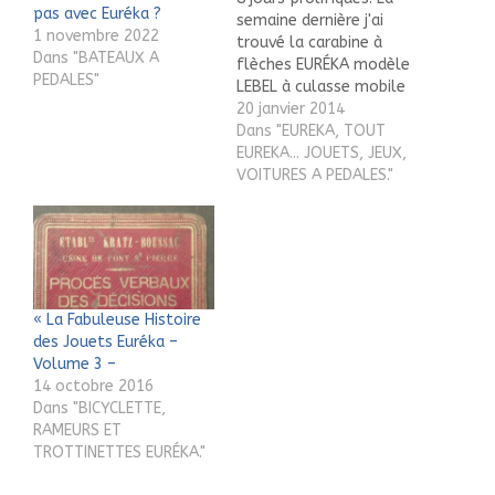
pas avec Euréka ?
semaine dernière j'ai
1 novembre 2022
trouvé la carabine à
Dans "BATEAUX A
flèches EURÉKA modèle
PEDALES"
LEBEL à culasse mobile
1898, une belle pièce, et
20 janvier 2014
aujourd'hui je trouve la
Dans "EUREKA, TOUT
carabine à plombs
EUREKA... JOUETS, JEUX,
EURÉKA "LA REINE",
VOITURES A PEDALES."
premier modèle au
catalogue 1901, une
autre belle pièce ! La
semaine prochaine je
vous proposerai la…
« La Fabuleuse Histoire
des Jouets Euréka –
Volume 3 –
14 octobre 2016
Dans "BICYCLETTE,
RAMEURS ET
TROTTINETTES EURÉKA."