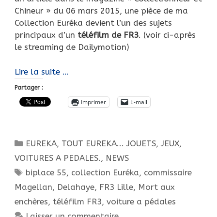
Chineur » du 06 mars 2015, une pièce de ma
Collection Euréka devient l’un des sujets
principaux d’un
téléfilm de FR3
. (voir ci-après
le streaming de Dailymotion)
Une
Lire la suite …
de
Partager :
mes
Imprimer
E-mail
voitures
à
pédales
Catégories
EUREKA, TOUT EUREKA... JOUETS, JEUX,
Euréka
en
VOITURES A PEDALES.
,
NEWS
vedette
Étiquettes
biplace 55
,
collection Euréka
,
commissaire
sur
Magellan
,
Delahaye
,
FR3 Lille
,
Mort aux
FR3
enchères
,
téléfilm FR3
,
voiture a pédales
Laisser un commentaire