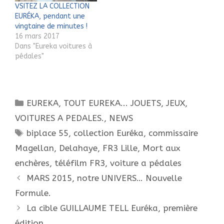
VSITEZ LA COLLECTION
EURÉKA, pendant une
vingtaine de minutes !
16 mars 2017
Dans "Eureka voitures à
pédales"
Catégories
EUREKA, TOUT EUREKA... JOUETS, JEUX,
VOITURES A PEDALES.
,
NEWS
Étiquettes
biplace 55
,
collection Euréka
,
commissaire
Magellan
,
Delahaye
,
FR3 Lille
,
Mort aux
enchères
,
téléfilm FR3
,
voiture a pédales
Navigation
MARS 2015, notre UNIVERS… Nouvelle
des
Formule.
articles
La cible GUILLAUME TELL Euréka, première
édition.