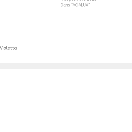
nt 110cc 4t. d'une puissance
Dans "ACIALUX"
2cv accouplé à une boite
auto à 3 vitesses…
 Violetta