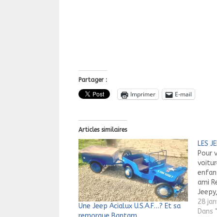
Partager :
Imprimer
E-mail
Articles similaires
LES J
Pour 
voitu
enfan
ami R
Jeepy
sont d
28 jan
Une Jeep Acialux U.S.A.F…? Et sa
envir
Dans "
remorque Bantam.