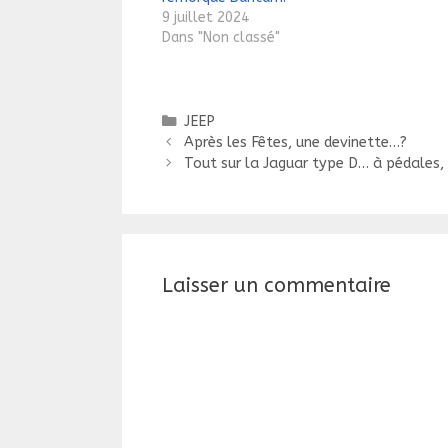
vailla
9 juillet 2024
de 6,
Dans "Non classé"
semi 
Catégories
JEEP
Navigation
Après les Fêtes, une devinette…?
des
Tout sur la Jaguar type D… à pédales,
articles
Laisser un commentaire