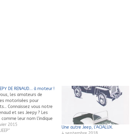
EEPY DE RENAUD… à moteur !
vous, les amateurs de
res motorisées pour
ts... Connaissez vous notre
enaud et ses Jeepy ? Les
, comme leur nom l'indique
es "mini-Jeep" à l'échelle
vier 2015
Une autre Jeep, l’ACIALUX.
on 1/2, motorisées par un
JEEP"
4 septembre 2018