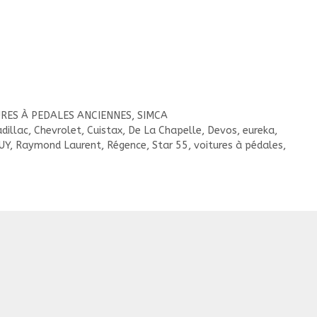
RES À PEDALES ANCIENNES
,
SIMCA
dillac
,
Chevrolet
,
Cuistax
,
De La Chapelle
,
Devos
,
eureka
,
GUY
,
Raymond Laurent
,
Régence
,
Star 55
,
voitures à pédales
,