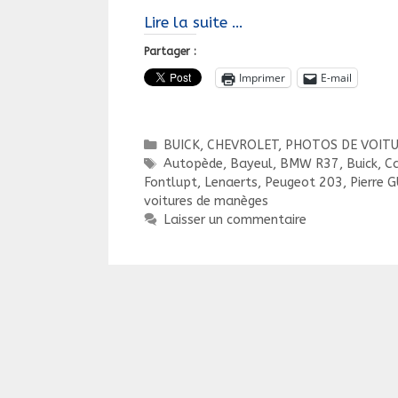
VOITURES
Lire la suite …
A
Partager :
PÉDALES
Imprimer
E-mail
ou
VOITURES
DE
Catégories
BUICK
,
CHEVROLET
,
PHOTOS DE VOITU
MANÈGES
Étiquettes
Autopède
,
Bayeul
,
BMW R37
,
Buick
,
Ca
?
Fontlupt
,
Lenaerts
,
Peugeot 203
,
Pierre 
MERCI
voitures de manèges
Laisser un commentaire
À
NOS
AMIS
BELGES
POUR
LES
CUISTAX
!