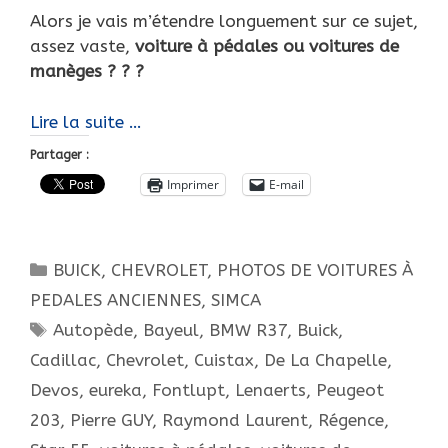
Alors je vais m’étendre longuement sur ce sujet,
assez vaste,
voiture à pédales ou voitures de
manèges ? ? ?
VOITURES
Lire la suite …
A
Partager :
PÉDALES
Imprimer
E-mail
ou
VOITURES
DE
Catégories
BUICK
,
CHEVROLET
,
PHOTOS DE VOITURES À
MANÈGES
?
PEDALES ANCIENNES
,
SIMCA
MERCI
Étiquettes
Autopède
,
Bayeul
,
BMW R37
,
Buick
,
À
Cadillac
,
Chevrolet
,
Cuistax
,
De La Chapelle
,
NOS
Devos
,
eureka
,
Fontlupt
,
Lenaerts
,
Peugeot
AMIS
203
,
Pierre GUY
,
Raymond Laurent
,
Régence
,
BELGES
POUR