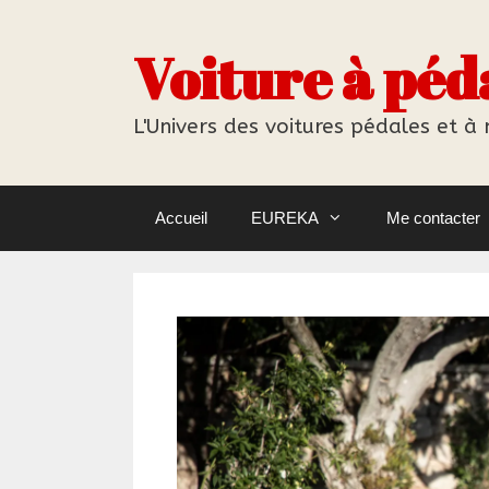
Aller
au
Voiture à péd
contenu
L'Univers des voitures pédales et à
Accueil
EUREKA
Me contacter