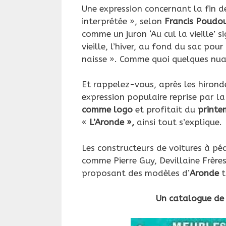
Une expression concernant la fin de
interprétée », selon
Francis Poudo
comme un juron ‘Au cul la vieille’ s
vieille, l’hiver, au fond du sac po
naisse ». Comme quoi quelques nua
Et rappelez-vous, après les hirond
expression populaire reprise par l
comme logo
et profitait du
printe
«
L’Aronde »,
ainsi tout s’explique.
Les constructeurs de voitures à péd
comme Pierre Guy, Devillaine Frères
proposant des modèles d’
Aronde
t
Un catalogue de