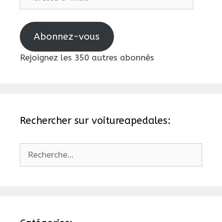
e-
mail
Abonnez-vous
Rejoignez les 350 autres abonnés
Rechercher sur voitureapedales:
Rechercher :