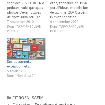
saga des 2CV CITROËN à
état, fabriquée en 1956
pédales, voici quelques
par J.Pidoux, modèle bas
photos d'exemplaires
de gamme. 2CV Citroên,
de chez "DIAMANT", la
in mint condition,
marque Biterroise de
7 novembre 2010
manufactured in 1956
9 septembre 2009
JEAN PIDOUX. (avec et
Dans ""DIAMANT", JEAN
by J.Pidoux, model
Dans ""DIAMANT", JEAN
sans phare).
PIDOUX"
bottom-of-the-range
PIDOUX"
Des documents
exceptionnels…
5 février 2022
Dans "Non classé"
Catégories
CITROËN
,
SAFIM
Navigation
On rentre… En voiture à moteur :