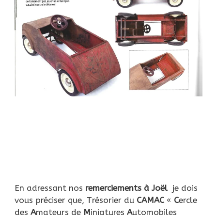
En adressant nos
remerciements à Joël
je dois
vous préciser que, Trésorier du
CAMAC
«
C
ercle
des
A
mateurs de
M
iniatures
A
utomobiles