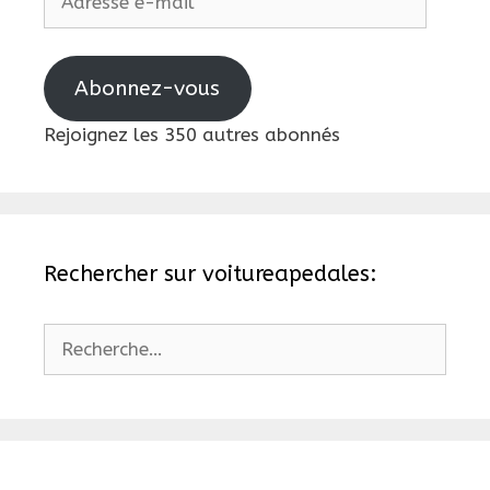
e-
mail
Abonnez-vous
Rejoignez les 350 autres abonnés
Rechercher sur voitureapedales:
Rechercher :