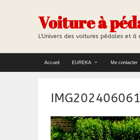
Aller
au
Voiture à péd
contenu
L'Univers des voitures pédales et à
Accueil
EUREKA
Me contacter
IMG20240606