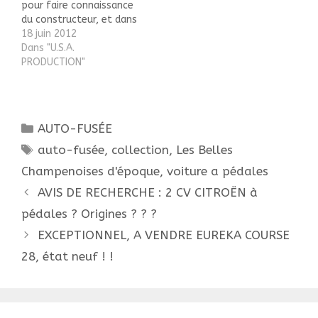
pour faire connaissance
du constructeur, et dans
notre enfance, celle des
18 juin 2012
années "50", pour rêver
Dans "U.S.A.
un peu au vol spatial. En
PRODUCTION"
effet je vous propose
aujourd'hui un jouet à
pédales peu commun en
France, une espèce
Catégories
AUTO-FUSÉE
d'avion-fusée décliné…
Étiquettes
auto-fusée
,
collection
,
Les Belles
Champenoises d'époque
,
voiture a pédales
Navigation
AVIS DE RECHERCHE : 2 CV CITROËN à
des
pédales ? Origines ? ? ?
articles
EXCEPTIONNEL, A VENDRE EUREKA COURSE
28, état neuf ! !