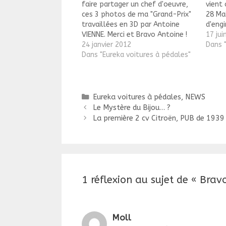
faire partager un chef d'oeuvre,
vient
ces 3 photos de ma "Grand-Prix"
28 Mai
travaillées en 3D par Antoine
d'engi
VIENNE. Merci et Bravo Antoine !
catalo
17 jui
(N'oubliez pas de cliquer sur les
24 janvier 2012
grand
Dans 
photos pour les agrandir.)
Dans "Eureka voitures à pédales"
grand
siège 
Catégories
Eureka voitures à pédales
,
NEWS
Navigation
Le Mystère du Bijou… ?
des
La première 2 cv Citroën, PUB de 1939
articles
1 réflexion au sujet de « Bravo
Moll