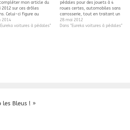
 compléter mon article du
pédales pour des jouets à 4
 2012 sur ces drôles
roues certes, automobiles sans
ns. Celui-ci figure au
carrosserie, tout en traitant un
gue de 1924. C'est le plus
n 2014
sujet qui m'est cher, la marque
28 mai 2012
 modèle, N° 6, équipé de
"Eureka voitures à pédales"
Euréka. A partir de 1924 on trouve
Dans "Eureka voitures à pédales"
es roues (250 mm ) et du
au catalogue de celle-ci un
à glissière…
modèle particulier, ce n'est…
 les Bleus ! »