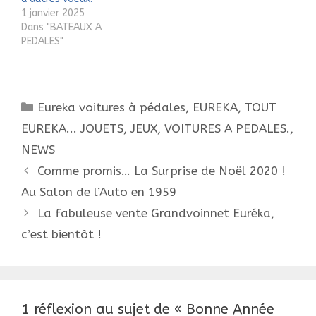
1 janvier 2025
Dans "BATEAUX A
PEDALES"
Catégories
Eureka voitures à pédales
,
EUREKA, TOUT
EUREKA... JOUETS, JEUX, VOITURES A PEDALES.
,
NEWS
Navigation
Comme promis… La Surprise de Noël 2020 !
des
Au Salon de l’Auto en 1959
articles
La fabuleuse vente Grandvoinnet Euréka,
c’est bientôt !
1 réflexion au sujet de « Bonne Année