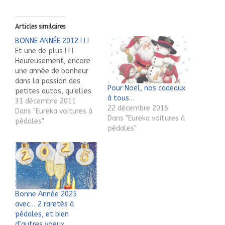
Articles similaires
BONNE ANNÉE 2012 ! ! !
Et une de plus ! ! !
Heureusement, encore
une année de bonheur
dans la passion des
Pour Noël, nos cadeaux
petites autos, qu'elles
à tous…
soient à pédales ou
31 décembre 2011
22 décembre 2016
encore à moteur, sans
Dans "Eureka voitures à
Dans "Eureka voitures à
oublier les autres jouets
pédales"
pédales"
de la célèbre marque
Euréka. L'année 2011
aura été très
constructive en
permettant à notre
Univers,
www.voitureapedales.co
Bonne Année 2025
m, une…
avec… 2 raretés à
pédales, et bien
d’autres voeux.