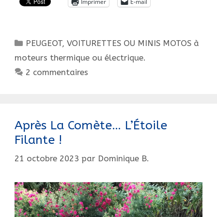
Imprimer
E-mail
un
sorcier,
et
Catégories
PEUGEOT
,
VOITURETTES OU MINIS MOTOS à
des
voitures
moteurs thermique ou électrique.
à
2 commentaires
moteur
pour
enfants…
Après La Comète… L’Étoile
Filante !
21 octobre 2023
par
Dominique B.