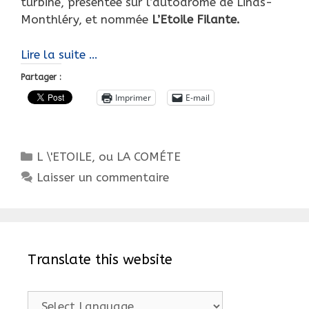
turbine, présentée sur l’autodrome de Linas-
Monthléry, et nommée
L’Etoile Filante.
Après
Lire la suite …
La
Partager :
Comète…
Imprimer
E-mail
L’Étoile
Filante
!
Catégories
L \'ETOILE, ou LA COMÉTE
Laisser un commentaire
Translate this website