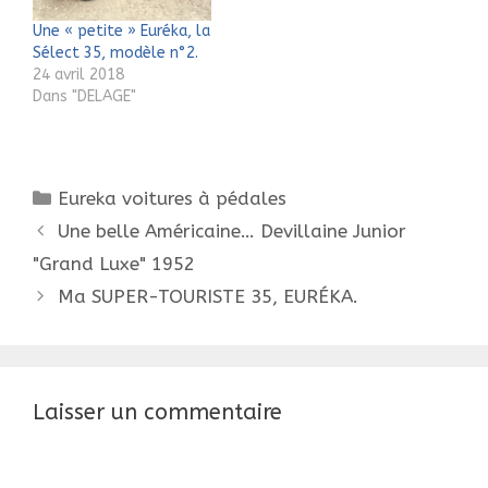
encore préciser qu'
photos oui…
Une « petite » Euréka, la
aucun des modèles
Sélect 35, modèle n°2.
créés par…
24 avril 2018
Dans "DELAGE"
Catégories
Eureka voitures à pédales
Navigation
Une belle Américaine… Devillaine Junior
des
"Grand Luxe" 1952
articles
Ma SUPER-TOURISTE 35, EURÉKA.
Laisser un commentaire