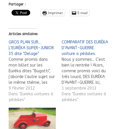
Partager :
Imprimer
E-mail
Articles similaires
GROS PLAN SUR…
COMPARATIF DES EURÉKA
L’EURÉKA SUPER-JUNIOR
D’AVANT-GUERRE.
35 dite "Delage"
voiture a pédales.
Comme promis dans
Nous y sommes... C'est
mon billet sur les
bien la rentrée ! Alors,
Euréka dites "Bugatti",
comme promis voici du
j'aborde l'autre sujet sur
très lourd, DES EURÉKA
le même thème, les
D'AVANT-GUERRE. Ici,
fausses appellations de
9 février 2012
elles y sont (presque)
1 septembre 2013
certaines Euréka,
Dans "Eureka voitures à
toutes ! Quelques-uns
Dans "Eureka voitures à
aujourd'hui les "Delage".
pédales"
seulement de tous les
pédales"
Nous verrons dans un
modèles d'autos et
billet ultérieure la
bateaux à pédales
troisième et dernière
fabriqués par Euréka
approche, les fausses
avant la guerre 39/45 ne
"Delahaye". Je dois
figurent pas sur ces