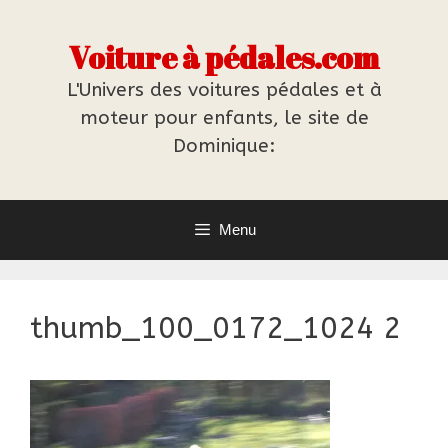
Aller
au
Voiture à pédales.com
contenu
L'Univers des voitures pédales et à
moteur pour enfants, le site de
Dominique:
Menu
thumb_100_0172_1024 2