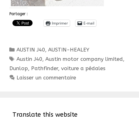
Partager :
Imprimer
E-mail
Catégories
AUSTIN J40, AUSTIN-HEALEY
Étiquettes
Austin J40
,
Austin motor company limited
,
Dunlop
,
Pathfinder
,
voiture a pédales
Laisser un commentaire
Translate this website