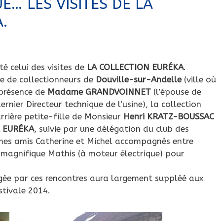
E… LES VISITES DE LA
.
té celui des visites de
LA COLLECTION EURÉKA
.
pe de collectionneurs de
Douville-sur-Andelle
(ville où
a présence de
Madame GRANDVOINNET
(l’épouse de
er Directeur technique de l’usine), la collection
arrière petite-fille de Monsieur
Henri KRATZ-BOUSSAC
et EURÉKA
, suivie par une délégation du club des
es amis Catherine et Michel accompagnés entre
 magnifique Mathis (à moteur électrique) pour
gée par ces rencontres aura largement suppléé aux
estivale 2014.