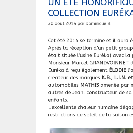
UN ÉTÉ HONORIFIQU
COLLECTION EURÉKA
30 août 2014
par
Dominique B.
Cet été 2014 se termine et il aura é
Après la réception d’un petit grou
était située l’usine Euréka) avec l
Monsieur Marcel GRANDVOINNET derni
Euréka à reçu également
ÉLODIE
l’
créateur des marques
K.B., L.I.N. 
automobiles
MATHIS
amenée par m
autres de Jean, constructeur de sa
enfants.
L’excellente chaleur humaine déga
restrictions de soleil de la saison 