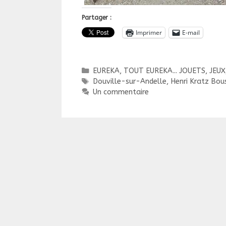
Partager :
Imprimer
E-mail
Catégories
EUREKA, TOUT EUREKA... JOUETS, JEUX
Étiquettes
Douville-sur-Andelle
,
Henri Kratz Bou
Un commentaire