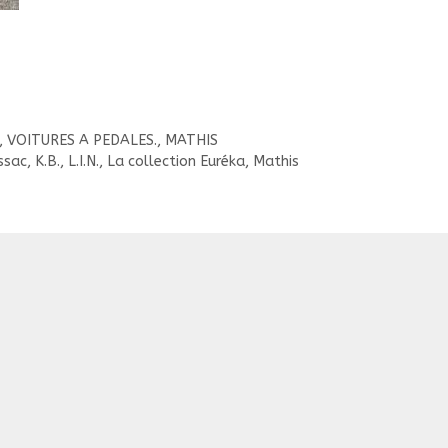
, VOITURES A PEDALES.
,
MATHIS
ssac
,
K.B.
,
L.I.N.
,
La collection Euréka
,
Mathis