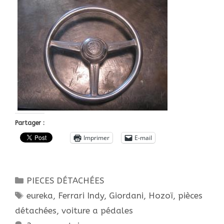
Partager :
Imprimer
E-mail
Catégories
PIECES DÉTACHÉES
Étiquettes
eureka
,
Ferrari Indy
,
Giordani
,
Hozoï
,
pièces
détachées
,
voiture a pédales