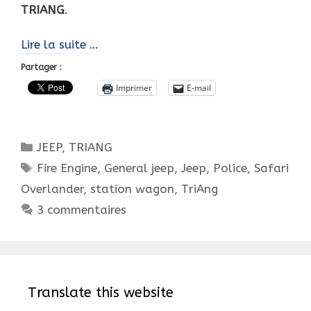
TRIANG
.
LA
Lire la suite …
SAGA
Partager :
TRI-
Imprimer
E-mail
ANG…
L’HISTOIRE
DES
Catégories
JEEP
,
TRIANG
"JEEP".
Étiquettes
Fire Engine
,
General jeep
,
Jeep
,
Police
,
Safari
Overlander
,
station wagon
,
TriAng
3 commentaires
Translate this website