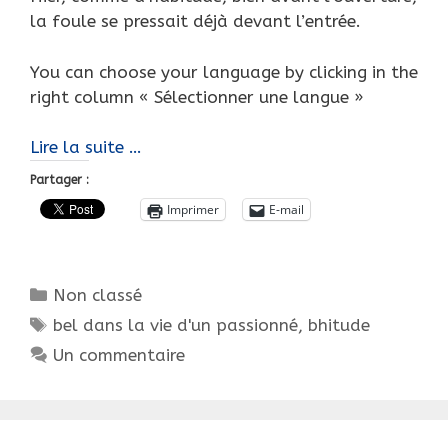
la foule se pressait déjà devant l’entrée.
You can choose your language by clicking in the
right column « Sélectionner une langue »
ORLEANS,
Lire la suite …
la
Partager :
bourse…
Imprimer
E-mail
Le
Succès
!
Catégories
Non classé
!
Étiquettes
!
bel dans la vie d'un passionné
,
bhitude
Un commentaire