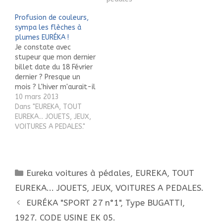
catalogues. Aujourd'hui
Profusion de couleurs,
je vous propose ma
sympa les flèches à
BICYCLETTE D'ÉTUDE DES
plumes EURÉKA !
PETITS, amusant
Je constate avec
trotteur en bois de
stupeur que mon dernier
hêtre et en métal
billet date du 18 Février
destiné à…
dernier ? Presque un
mois ? L'hiver m'aurait-il
quelque peu engourdi
10 mars 2013
les doigts et les
Dans "EUREKA, TOUT
neurones ? Pour
EUREKA... JOUETS, JEUX,
meubler en peu de
VOITURES A PEDALES."
lignes sortons de la
grisaille avec une
profusion de couleurs.
Le printemps s'annonce
Catégories
Eureka voitures à pédales
,
EUREKA, TOUT
effectivement avec
ma…
EUREKA... JOUETS, JEUX, VOITURES A PEDALES.
Navigation
EURÉKA "SPORT 27 n°1", Type BUGATTI,
des
1927. CODE USINE EK 05.