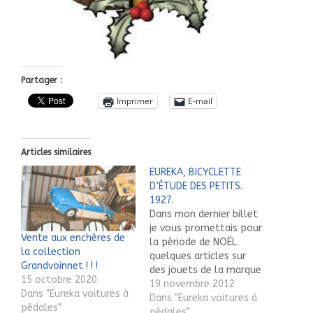
Partager :
Imprimer
E-mail
Articles similaires
EUREKA, BICYCLETTE
D’ÉTUDE DES PETITS.
1927.
Dans mon dernier billet
je vous promettais pour
Vente aux enchères de
la période de NOËL
la collection
quelques articles sur
Grandvoinnet ! ! !
des jouets de la marque
15 octobre 2020
EURÉKA qui ont
19 novembre 2012
Dans "Eureka voitures à
longtemps paradé dans
Dans "Eureka voitures à
pédales"
tous les bons
pédales"