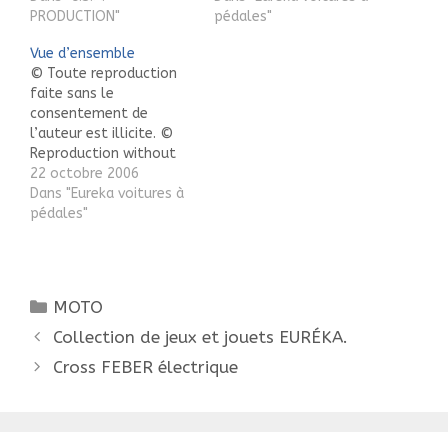
l'image © Toute
PRODUCTION"
pédales"
reproduction faite sans
Vue d’ensemble
le consentement de
© Toute reproduction
l’auteur est illicite. ©
faite sans le
Reproduction without
consentement de
the consent of the
l’auteur est illicite. ©
author is illegal.
Reproduction without
the consent of the
22 octobre 2006
author is illegal.
Dans "Eureka voitures à
pédales"
Catégories
MOTO
Navigation
Collection de jeux et jouets EURÉKA.
des
Cross FEBER électrique
articles