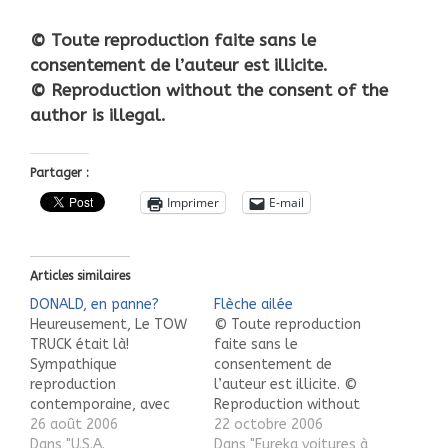
© Toute reproduction faite sans le
consentement de l’auteur est illicite.
© Reproduction without the consent of the
author is illegal.
Partager :
Imprimer
E-mail
Articles similaires
DONALD, en panne?
Flèche ailée
Heureusement, Le TOW
© Toute reproduction
TRUCK était là!
faite sans le
Sympathique
consentement de
reproduction
l’auteur est illicite. ©
contemporaine, avec
Reproduction without
grue, treuil et crochet
26 août 2006
the consent of the
22 octobre 2006
fonctionnants. Agrandir
Dans "U.S.A.
author is illegal.
Dans "Eureka voitures à