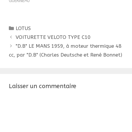
the consent of the
GUERINEAU"
author is illegal.
Catégories
LOTUS
Navigation
VOITURETTE VELOTO TYPE C10
des
"D.B" LE MANS 1959, à moteur thermique 48
articles
cc, par "D.B" (Charles Deutsche et René Bonnet)
Laisser un commentaire