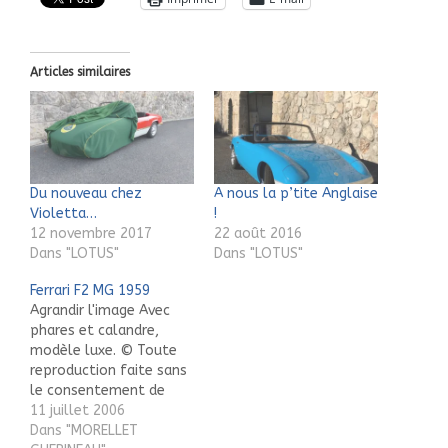
Articles similaires
Du nouveau chez
A nous la p’tite Anglaise
Violetta…
!
12 novembre 2017
22 août 2016
Dans "LOTUS"
Dans "LOTUS"
Ferrari F2 MG 1959
Agrandir l'image Avec
phares et calandre,
modèle luxe. © Toute
reproduction faite sans
le consentement de
l’auteur est illicite. ©
11 juillet 2006
Reproduction without
Dans "MORELLET