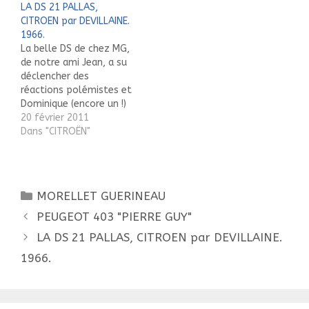
LA DS 21 PALLAS,
CITROEN par DEVILLAINE.
1966.
La belle DS de chez MG,
de notre ami Jean, a su
déclencher des
réactions polémistes et
Dominique (encore un !)
nous fait partager en 4
20 février 2011
photos la restauration
Dans "CITROËN"
de sa superbe Devillaine.
Vous remarquerez qu'à
l'exception de ce
modèle immatriculé DS,
Catégories
MORELLET GUERINEAU
tous les autres de ce
Navigation
constructeur sont, à…
PEUGEOT 403 "PIERRE GUY"
des
LA DS 21 PALLAS, CITROEN par DEVILLAINE.
articles
1966.