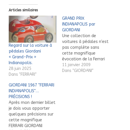
Articles similaires
GRAND PRIX
INDIANAPOLIS par
GIORDANI
Une collection de
voitures à pédales n'est
Regard sur la voiture à
pas complète sans
pédales Giordani
cette magnifique
« Grand-Prix »
évocation de la Ferrari
Indianapolis.
F2 INDY, par la firme
11 janvier 2009
28 juin 2025
Italienne GIORDANI. Ici un
Dans "GIORDANI"
Dans "FERRARI"
bel exemplaire
photographié... aux
GIORDANI 1967 "FERRARI
U.S.A.
INDIANAPOLIS"…
PRÉCISIONS !
Après mon dernier billet
je dois vous apporter
quelques précisions sur
cette magnifique
FERRARI GIORDANI