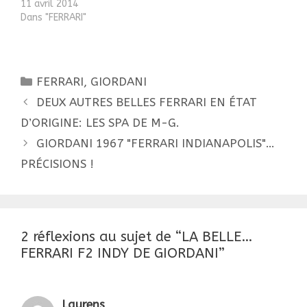
présente sur la
11 avril 2014
couverture du magazine
Dans "FERRARI"
LUI du mois d'Octobre
1967. Cette auto
blanche, oui celle-ci,
celle de la couverture,
Catégories
FERRARI
,
GIORDANI
elle est chez notre ami
Navigation
François (mon Saint-
DEUX AUTRES BELLES FERRARI EN ÉTAT
François), que je
des
D’ORIGINE: LES SPA DE M-G.
remercie vivement de
articles
m'avoir confié…
GIORDANI 1967 "FERRARI INDIANAPOLIS"…
PRÉCISIONS !
2 réflexions au sujet de “LA BELLE…
FERRARI F2 INDY DE GIORDANI”
Laurens