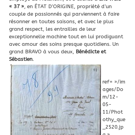
« 37 »
, en ÉTAT D’ORIGINE, propriété d’un
couple de passionnés qui parviennent à faire
résonner en toutes saisons, et avec le plus
grand respect, les entrailles de leur
exceptionnelle machine tout en lui prodiguant
avec amour des soins presque quotidiens. Un
grand BRAVO à vous deux,
Bénédicte et
Sébastien
.
ref= »/im
ages/Do
m/12-
05-
11/Phot
othy_que
_2520.jp
g »