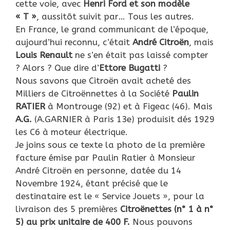
cette voie, avec
Henri Ford et son modèle
« T »
, aussitôt suivit par… Tous les autres.
En France, le grand communicant de l’époque,
aujourd’hui reconnu, c’était
André Citroën
, mais
Louis Renault
ne s’en était pas laissé compter
? Alors ? Que dire d’
Ettore Bugatti
?
Nous savons que Citroën avait acheté des
Milliers de Citroënnettes à la Société
Paulin
RATIER
à Montrouge (92) et à Figeac (46). Mais
A.G.
(A.GARNIER à Paris 13e) produisit dés 1929
les C6 à moteur électrique.
Je joins sous ce texte la photo de la première
facture émise par Paulin Ratier à Monsieur
André Citroën en personne, datée du 14
Novembre 1924, étant précisé que le
destinataire est le « Service Jouets », pour la
livraison des 5 premières
Citroënettes (n° 1 à n°
5) au prix unitaire de 400 F.
Nous pouvons