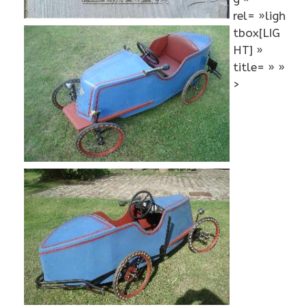
rel= »ligh
tbox[LIG
HT] »
title= » »
>