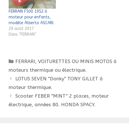
FERRARI F500 1952 à
moteur pour enfants,
modèle Alberto ASCARI.
29 août 2017
Dans "FERRARI"
Catégories
FERRARI
,
VOITURETTES OU MINIS MOTOS à
moteurs thermique ou électrique.
Navigation
LOTUS SEVEN "Donky" TONY GILLET à
des
moteur thermique.
articles
Scooter FEBER "MINT" 2 places, moteur
électrique, années 80. HONDA SPACY.