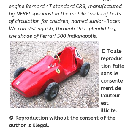
engine Bernard 4T standard CR8, manufactured
by NERFI specialist in the mobile tracks of tests
of circulation for children, named Junior-Racer.
We can distinguish, through this splendid toy,
the shade of Ferrari 500 Indianapolis,
© Toute
reproduc
tion faite
sans le
consente
ment de
l’auteur
est
illicite.
© Reproduction without the consent of the
author is illegal.