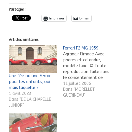
Partager :
Imprimer
E-mail
Articles similaires
Ferrari F2 MG 1959
Agrandir l'image Avec
phares et calandre,
modèle luxe. © Toute
reproduction faite sans
Une fée ou une Ferrari
le consentement de
pour les enfants, oui
l’auteur est illicite. ©
11 juillet 2006
mais laquelle ?
Reproduction without
Dans "MORELLET
1 avril 2023
the consent of the
GUERINEAU"
Dans "DE LA CHAPELLE
author is illegal.
JUNIOR"