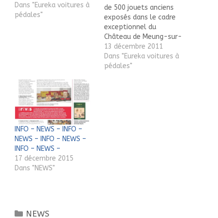
Dans "Eureka voitures à
de 500 jouets anciens
pédales"
exposés dans le cadre
exceptionnel du
Château de Meung-sur-
Loire (45130). Près de
13 décembre 2011
200 poupées, dont
Dans "Eureka voitures à
certaines "Royales",
pédales"
semblent revivre leur
jeunesse parmi leurs
accessoires, dans des
scènes attendrissantes,
épiées par les yeux
étonnés des meubles
INFO – NEWS – INFO –
d'époque. Des trains "de
NEWS – INFO – NEWS –
plancher"…
INFO – NEWS –
17 décembre 2015
Dans "NEWS"
Catégories
NEWS