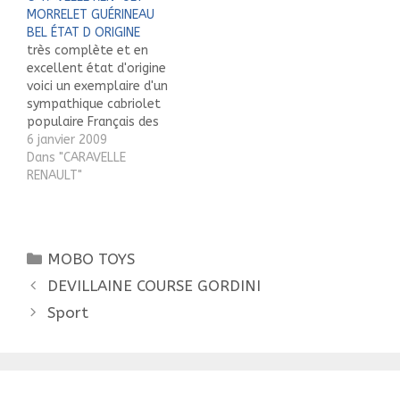
MORRELET GUÉRINEAU
état d'origine. Longueur
BEL ÉTAT D ORIGINE
1,25m. © Toute
très complète et en
reproduction faite sans
excellent état d'origine
le consentement de
voici un exemplaire d'un
l’auteur est illicite. ©
sympathique cabriolet
Reproduction without
populaire Français des
the consent of the…
années 60/70. © Toute
6 janvier 2009
reproduction faite sans
Dans "CARAVELLE
le consentement de
RENAULT"
l’auteur est illicite. ©
Reproduction without
the consent of the
author is illegal.
Catégories
MOBO TOYS
Navigation
DEVILLAINE COURSE GORDINI
des
Sport
articles