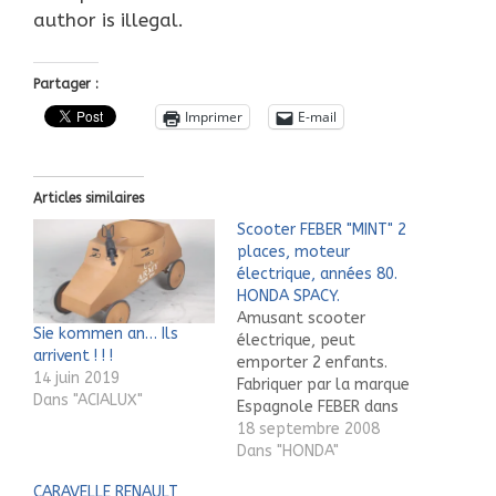
author is illegal.
Partager :
Imprimer
E-mail
Articles similaires
Scooter FEBER "MINT" 2
places, moteur
électrique, années 80.
HONDA SPACY.
Amusant scooter
Sie kommen an… Ils
électrique, peut
arrivent ! ! !
emporter 2 enfants.
14 juin 2019
Fabriquer par la marque
Dans "ACIALUX"
Espagnole FEBER dans
les années 80.Très
18 septembre 2008
largement inspiré du
Dans "HONDA"
Scooter HONDA SPACY
CARAVELLE RENAULT
de l'époque. En très bon