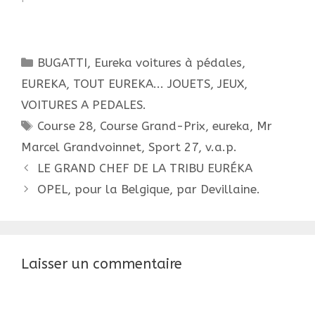
au catalogue Euréka
sous le code EK26 de
l'année 1953. Longue
d'un petit mètre (0,99
Catégories
BUGATTI
,
Eureka voitures à pédales
,
m) elle fut produite
jusqu'en 1956. Il faut
EUREKA, TOUT EUREKA... JOUETS, JEUX,
noter…
VOITURES A PEDALES.
Étiquettes
Course 28
,
Course Grand-Prix
,
eureka
,
Mr
Marcel Grandvoinnet
,
Sport 27
,
v.a.p.
Navigation
LE GRAND CHEF DE LA TRIBU EURÉKA
des
OPEL, pour la Belgique, par Devillaine.
articles
Laisser un commentaire