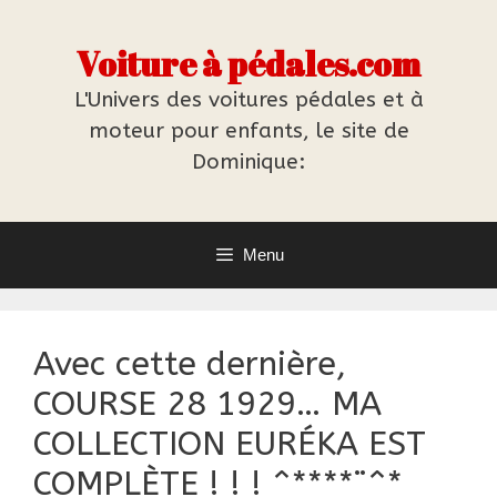
Aller
au
Voiture à pédales.com
contenu
L'Univers des voitures pédales et à
moteur pour enfants, le site de
Dominique:
Menu
Avec cette dernière,
COURSE 28 1929… MA
COLLECTION EURÉKA EST
COMPLÈTE ! ! ! ^****¨^*