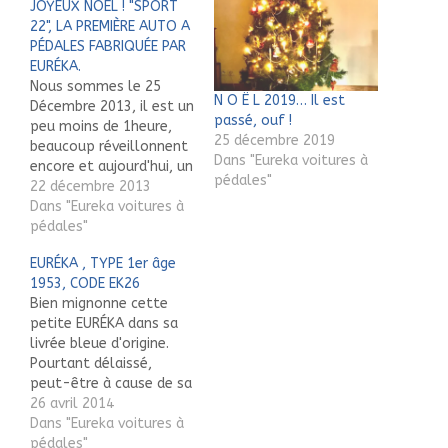
JOYEUX NOËL ! "SPORT
22", LA PREMIÈRE AUTO A
PÉDALES FABRIQUÉE PAR
EURÉKA.
Nous sommes le 25
N O Ë L 2019… Il est
Décembre 2013, il est un
passé, ouf !
peu moins de 1heure,
25 décembre 2019
beaucoup réveillonnent
Dans "Eureka voitures à
encore et aujourd'hui, un
pédales"
peu comme l'année
22 décembre 2013
dernière à la même
Dans "Eureka voitures à
date, C'EST NOËL ! A
pédales"
TOUTES ET TOUS…
EURÉKA , TYPE 1er âge
JOYEUX NOËL ! MERCI à
1953, CODE EK26
LAURENT QUI NOUS FAIT
Bien mignonne cette
PARVENIR DE SUISSE UNE
petite EURÉKA dans sa
BELLE CARTE ANIMÉE…
livrée bleue d'origine.
Pourtant délaissé,
peut-être à cause de sa
ligne "particulière", ce
26 avril 2014
modèle dénommé "1er
Dans "Eureka voitures à
âge" figure néanmoins
pédales"