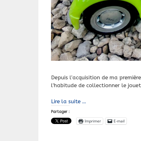
Depuis l’acquisition de ma premiè
l’habitude de collectionner le jou
Quand
Lire la suite …
un
Partager :
modèle
Imprimer
E-mail
n’existe
pas
à