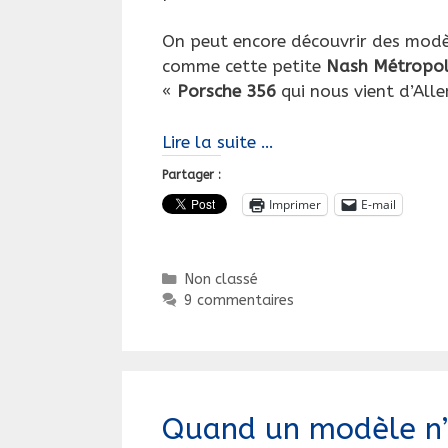
On peut encore découvrir des modè
comme cette petite
Nash Métropol
«
Porsche 356
qui nous vient d’All
2
Lire la suite …
rares
Partager :
voitures
Imprimer
E-mail
à
pédales,
pour
Catégories
Non classé
les
9 commentaires
vacances
!
Nash
Met’
et
Quand un modèle n’e
Porsche