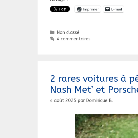
Cabriolet
Imprimer
E-mail
au
1/10
ème
Catégories
Non classé
4 commentaires
2 rares voitures à p
Nash Met’ et Porsch
4 août 2025
par
Dominique B.