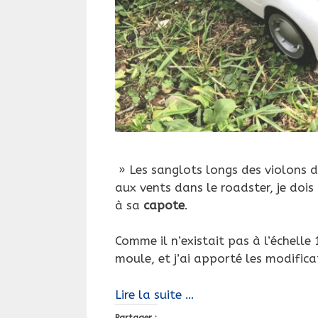
» Les sanglots longs des violons 
aux vents dans le roadster, je doi
à sa
capote
.
Comme il n’existait pas à l’échelle
moule, et j’ai apporté les modificat
La
Lire la suite …
Zest
Partager :