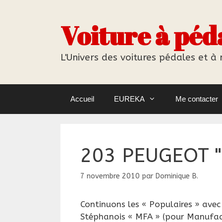
Aller
au
Voiture à péd
contenu
L'Univers des voitures pédales et à
Accueil
EUREKA
Me contacter
203 PEUGEOT "
7 novembre 2010
par
Dominique B.
Continuons les « Populaires » avec
Stéphanois « MFA » (pour Manufact