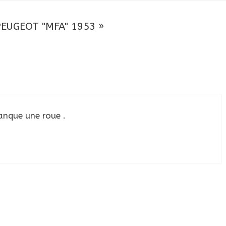
 PEUGEOT "MFA" 1953 »
anque une roue .