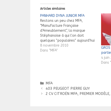
Articles similaires
PANHARD DYNA JUNIOR MFA
Restons un peu chez MFA,
"Manufacture Française
d'Ameublement", la marque
Stéphanoise à qui l'on doit
quelques "populaires" aujourd'hui
très recherchées. Avec, après la
8 novembre 2010
GROS 
Peugeot 203 et la 2 CV Citroën,
Dans "MFA"
partie
maintenant la Dyna Panhard
4 juin
Junior sortie des usines de Saint-
Dans "
Etienne en 1954 .
Catégories
MFA
Navigation
403 PEUGEOT PIERRE GUY
des
2 CV CITROËN MFA, PREMIER MODÈLE,
articles