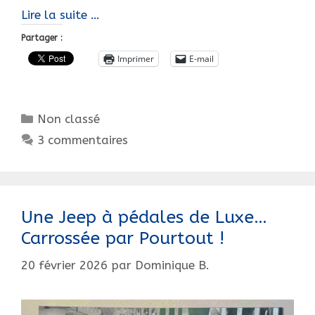
Tout
Lire la suite …
sur
Partager :
la
Imprimer
E-mail
Jaguar
type
D…
Catégories
Non classé
à
pédales,
3 commentaires
Violetta
Une Jeep à pédales de Luxe…
Carrossée par Pourtout !
20 février 2026
par
Dominique B.