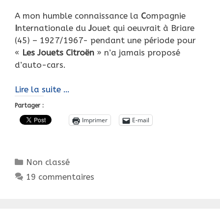
A mon humble connaissance la
C
ompagnie
I
nternationale du
J
ouet qui oeuvrait à Briare
(45) – 1927/1967- pendant une période pour
«
Les Jouets
Citroën
» n’a jamais proposé
d’auto-cars.
A
Lire la suite …
la
Partager :
manière
Imprimer
E-mail
des
Jouets
Citroën…
Catégories
Non classé
2
Autocars
19 commentaires
C6
des
années