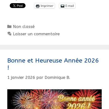
Fêtes,
Imprimer
E-mail
une
devinette…?
Catégories
Non classé
Laisser un commentaire
Bonne et Heureuse Année 2026
!
1 janvier 2026
par
Dominique B.