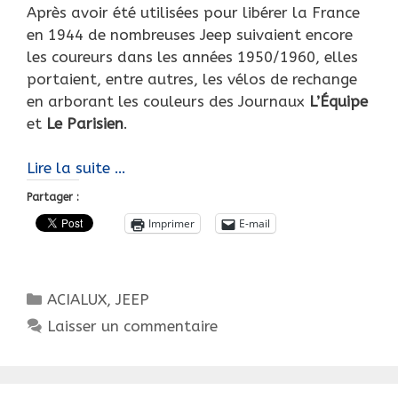
Après avoir été utilisées pour libérer la France
en 1944 de nombreuses Jeep suivaient encore
les coureurs dans les années 1950/1960, elles
portaient, entre autres, les vélos de rechange
en arborant les couleurs des Journaux
L’Équipe
et
Le Parisien
.
Tour
Lire la suite …
de
Partager :
France,
Imprimer
E-mail
en
Jeep
à
Catégories
ACIALUX
,
JEEP
pédales
!
Laisser un commentaire