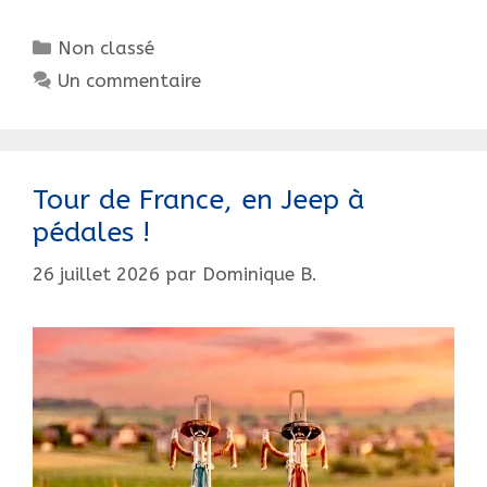
coupé-
Catégories
Non classé
chauffeur
1/10
Un commentaire
Tour de France, en Jeep à
pédales !
26 juillet 2026
par
Dominique B.