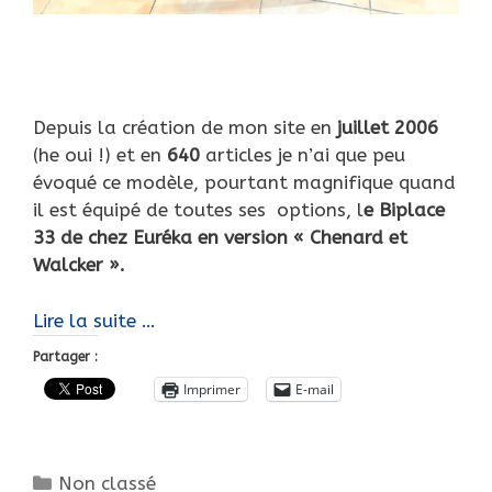
Depuis la création de mon site en
juillet 2006
(he oui !) et en
640
articles je n’ai que peu
évoqué ce modèle, pourtant magnifique quand
il est équipé de toutes ses options, l
e Biplace
33 de chez Euréka en version « Chenard et
Walcker ».
Euréka
Lire la suite …
type
Partager :
EK
Imprimer
E-mail
15,
la
splendide
Catégories
Non classé
et