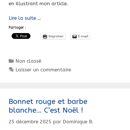
en illustrant mon article.
Bonne
Lire la suite …
et
Partager :
Heureuse
Imprimer
E-mail
Année
2026
!
Catégories
Non classé
Laisser un commentaire
Bonnet rouge et barbe
blanche… C’est Noël !
25 décembre 2025
par
Dominique B.