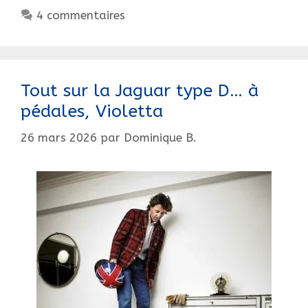
rare
4 commentaires
Biplace
33
CHENARD
et
Tout sur la Jaguar type D… à
WALCKER
pédales, Violetta
toutes
options.
26 mars 2026
par
Dominique B.