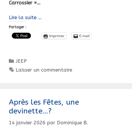
Carrossier »…
Une
Lire la suite …
Jeep
Partager :
à
Imprimer
E-mail
pédales
de
Luxe…
Catégories
JEEP
Carrossée
par
Laisser un commentaire
Pourtout
!
Après les Fêtes, une
devinette…?
14 janvier 2026
par
Dominique B.