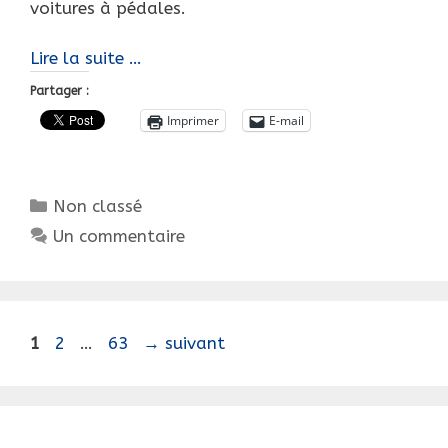
voitures à pédales.
Bonnet
Lire la suite …
rouge
Partager :
et
Imprimer
E-mail
barbe
blanche…
C’est
Catégories
Non classé
Noël
!
Un commentaire
Navigation
Page
Page
Page
1
2
…
63
→
suivant
des
articles