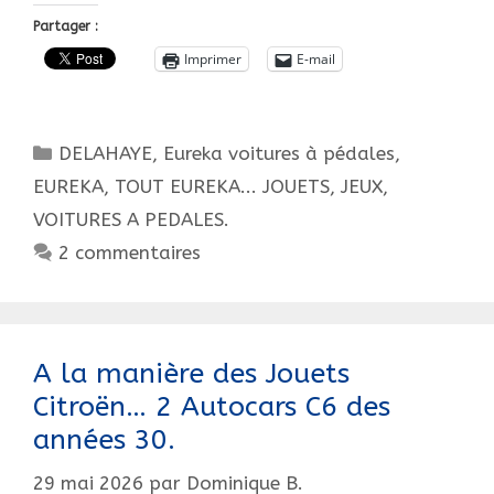
En
Partager :
1984
Imprimer
E-mail
?
Catégories
DELAHAYE
,
Eureka voitures à pédales
,
EUREKA, TOUT EUREKA... JOUETS, JEUX,
VOITURES A PEDALES.
2 commentaires
A la manière des Jouets
Citroën… 2 Autocars C6 des
années 30.
29 mai 2026
par
Dominique B.