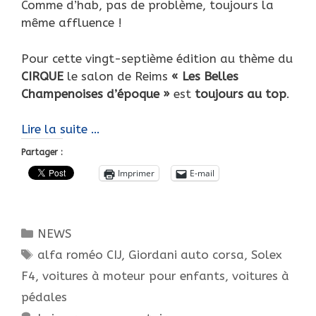
Comme d’hab, pas de problème, toujours la
même affluence !
Pour cette vingt-septième édition au thème du
CIRQUE
le salon de Reims
« Les Belles
Champenoises d’époque »
est
toujours au top
.
COUP
Lire la suite …
D’OEIL
Partager :
SUR
Imprimer
E-mail
LE
27ème
SALON
Catégories
NEWS
DES
Étiquettes
BELLES
alfa roméo CIJ
,
Giordani auto corsa
,
Solex
CHAMPENOISES
F4
,
voitures à moteur pour enfants
,
voitures à
D’EPOQUE,
pédales
REIMS