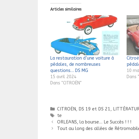
Articles similaires
La restauration d’une voiture à
Citro
pédales, de nombreuses
pédal
questions… DS MG
10 ma
15 avril 2024
Dans 
Dans "CITROËN"
Catégories
CITROËN
,
DS 19 et DS 21
,
LITTÉRATU
Étiquettes
te
Navigation
ORLEANS, la bourse… Le Succès ! ! !
des
Tout au long des allées de Rétromobil
articles